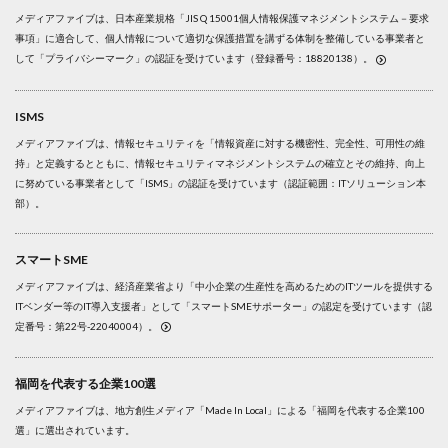
メディアファイブは、日本産業規格「JIS Q 15001個人情報保護マネジメントシステム－要求
事項」に適合して、個人情報について適切な保護措置を講ずる体制を整備している事業者と
して「プライバシーマーク」の認証を受けています（登録番号：18820138）。
ISMS
メディアファイブは、情報セキュリティを「情報資産に対する機密性、完全性、可用性の維
持」と定義するとともに、情報セキュリティマネジメントシステムの確立とその維持、向上
に努めている事業者として「ISMS」の認証を受けています（認証範囲：ITソリューション本
部）。
スマートSME
メディアファイブは、経済産業省より「中小企業の生産性を高めるためのITツールを提供する
ITベンダー等のIT導入支援者」として「スマートSMEサポーター」の認定を受けています（認
定番号：第22号-22040004）。
福岡を代表する企業100選
メディアファイブは、地方創生メディア「Made In Local」による「福岡を代表する企業100
選」に選出されています。