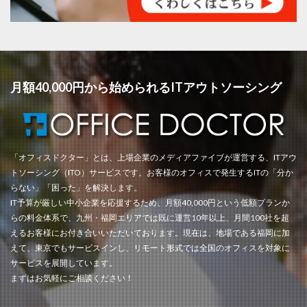
月額40,000円から始められるITアウトソーシング
「オフィスドクター」とは、上場企業のメディアファイブが運営する、ITアウ
トソーシング（ITO）サービスです。お客様のオフィスで発生するITの「分か
らない」「困った」を解決します。
IT予算が厳しい中小企業を応援するため、月額40,000円という低額プランか
らの料金体系で、九州・福岡エリアでは既に運営10年以上、月間100社を超
えるお客様にお付き合いいただいております。現在は、地場である福岡に加
えて、東京でもサービスインし、リモート形式では全国のオフィスを対象に
サービスを展開しています。
まずはお気軽にご相談ください！