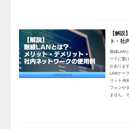
【解説
ト・社
無線LAN
ークに繋
があります
LANケー
リット 有
フォンや
ません。そ