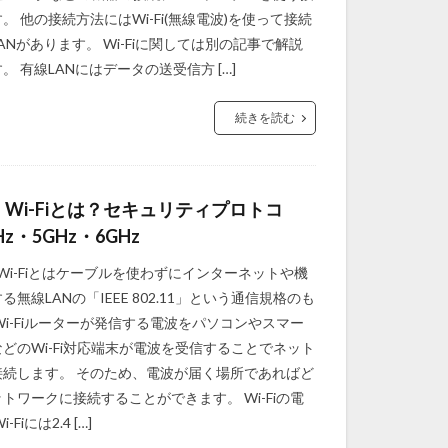
。 他の接続方法にはWi-Fi(無線電波)を使って接続
ANがあります。 Wi-Fiに関しては別の記事で解説
。 有線LANにはデータの送受信方 […]
続きを読む
Wi-Fiとは？セキュリティプロトコ
z・5GHz・6GHz
とは Wi-Fiとはケーブルを使わずにインターネットや機
る無線LANの「IEEE 802.11」という通信規格のも
Wi-Fiルーターが発信する電波をパソコンやスマー
どのWi-Fi対応端末が電波を受信することでネット
接続します。 そのため、電波が届く場所であればど
トワークに接続することができます。 Wi-Fiの電
Fiには2.4 […]