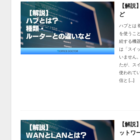
【解説
ど
ハブとは 
を使うこ
続する機
は「スイッ
いません。
たが、ス
使われてい
信と […]
【解説】
ットワ