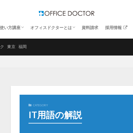
使い方講座
オフィスドクターとは
資料請求
採用情報
するトラブル解決
するトラブル解決
するトラブル解決
するトラブル解決
Windows講座
エクセル講座
ワード講座
お客さまの声
運営企業
よくあるお問い合わせ
ク
東京
福岡
CATEGORY
IT用語の解説