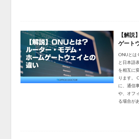
【解説
ゲート
ONUとは 
と日本語
を相互に
ります。 
に、通信
や、オフ
る場合があ