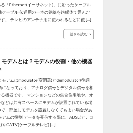
る「Ethernet(イーサネット)」に沿ったケーブル
軸ケーブル 伝送用の一本の銅線を絶縁体で囲んだ
す。 テレビのアンテナ用に使われるなどに使 […]
続きを読む
】モデムとは？モデムの役割・他の機器
い
デムはmodulator(変調器)とdemodulator(復調
成語になっており、アナログ信号とデジタル信号を相
する機器です。 マンションなどの集合住宅地や、オ
ルなどは共有スペースにモデムが設置されている場
ので、部屋にモデムを設置しなくてもよい場合があ
モデムの役割 データを受信する際に、ADSL(アナロ
やCATV(ケーブルテレビ) […]