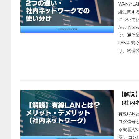
WANとL
続に関す
について比
Area 
で、通信
LANを繋
は、物理的
【解説
（社内
有線LAN
ログ信号
る機器)や
器)、コン