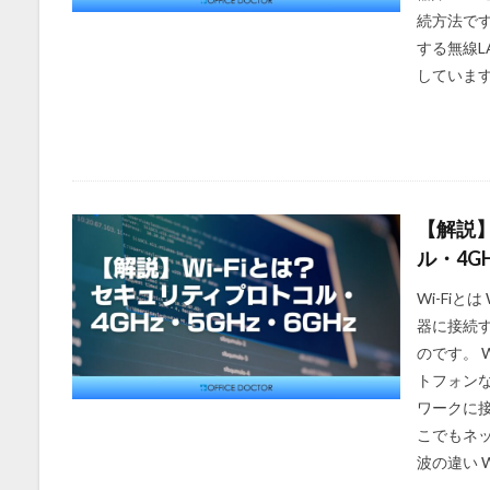
続方法です
する無線L
しています
【解説】
ル・4GH
Wi-Fi
器に接続す
のです。 
トフォンな
ワークに
こでもネッ
波の違い Wi-