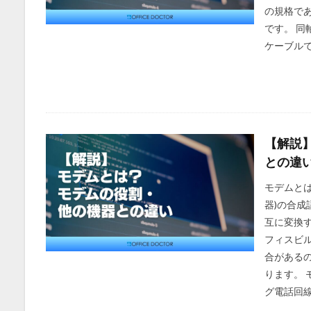
の規格であ
です。 同
ケーブルで
【解説
との違
モデムとは モ
器)の合
互に変換
フィスビ
合がある
ります。 
グ電話回線)