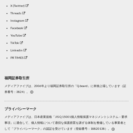
X (Twitter)
Threads
Instagram
Facebook
YouTube
TikTok
Linkedin
PR TIMES
福岡証券取引所
メディアファイブは、2006年より福岡証券取引所の「Q-board」に単独上場しています（証
券番号：3824）。
プライバシーマーク
メディアファイブは、日本産業規格「JIS Q 15001個人情報保護マネジメントシステム－要求
事項」に適合して、個人情報について適切な保護措置を講ずる体制を整備している事業者と
して「プライバシーマーク」の認証を受けています（登録番号：18820138）。