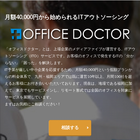
月額40,000円から始められるITアウトソーシング
「オフィスドクター」とは、上場企業のメディアファイブが運営する、ITアウ
トソーシング（ITO）サービスです。お客様のオフィスで発生するITの「分か
らない」「困った」を解決します。
IT予算が厳しい中小企業を応援するため、月額40,000円という低額プランか
らの料金体系で、九州・福岡エリアでは既に運営10年以上、月間100社を超
えるお客様にお付き合いいただいております。現在は、地場である福岡に加
えて、東京でもサービスインし、リモート形式では全国のオフィスを対象に
サービスを展開しています。
まずはお気軽にご相談ください！
相談する