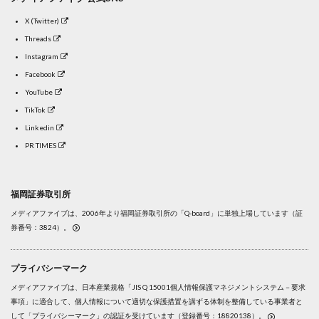
X (Twitter)
Threads
Instagram
Facebook
YouTube
TikTok
Linkedin
PR TIMES
福岡証券取引所
メディアファイブは、2006年より福岡証券取引所の「Q-board」に単独上場しています（証
券番号：3824）。
プライバシーマーク
メディアファイブは、日本産業規格「JIS Q 15001個人情報保護マネジメントシステム－要求
事項」に適合して、個人情報について適切な保護措置を講ずる体制を整備している事業者と
して「プライバシーマーク」の認証を受けています（登録番号：18820138）。