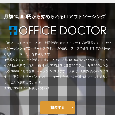
月額40,000円から始められるITアウトソーシング
「オフィスドクター」とは、上場企業のメディアファイブが運営する、ITアウ
トソーシング（ITO）サービスです。お客様のオフィスで発生するITの「分か
らない」「困った」を解決します。
IT予算が厳しい中小企業を応援するため、月額40,000円という低額プランか
らの料金体系で、九州・福岡エリアでは既に運営10年以上、月間100社を超
えるお客様にお付き合いいただいております。現在は、地場である福岡に加
えて、東京でもサービスインし、リモート形式では全国のオフィスを対象に
サービスを展開しています。
まずはお気軽にご相談ください！
相談する