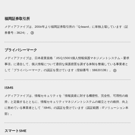
福岡証券取引所
メディアファイブは、2006年より福岡証券取引所の「Q-board」に単独上場しています（証
券番号：3824）。
プライバシーマーク
メディアファイブは、日本産業規格「JIS Q 15001個人情報保護マネジメントシステム－要求
事項」に適合して、個人情報について適切な保護措置を講ずる体制を整備している事業者と
して「プライバシーマーク」の認証を受けています（登録番号：18820138）。
ISMS
メディアファイブは、情報セキュリティを「情報資産に対する機密性、完全性、可用性の維
持」と定義するとともに、情報セキュリティマネジメントシステムの確立とその維持、向上
に努めている事業者として「ISMS」の認証を受けています（認証範囲：ITソリューション本
部）。
スマートSME