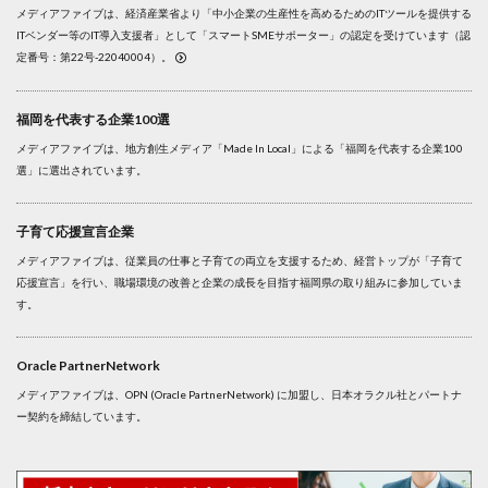
メディアファイブは、経済産業省より「中小企業の生産性を高めるためのITツールを提供する
ITベンダー等のIT導入支援者」として「スマートSMEサポーター」の認定を受けています（認
定番号：第22号-22040004）。
福岡を代表する企業100選
メディアファイブは、地方創生メディア「Made In Local」による「福岡を代表する企業100
選」に選出されています。
子育て応援宣言企業
メディアファイブは、従業員の仕事と子育ての両立を支援するため、経営トップが「子育て
応援宣言」を行い、職場環境の改善と企業の成長を目指す福岡県の取り組みに参加していま
す。
Oracle PartnerNetwork
メディアファイブは、OPN (Oracle PartnerNetwork) に加盟し、日本オラクル社とパートナ
ー契約を締結しています。