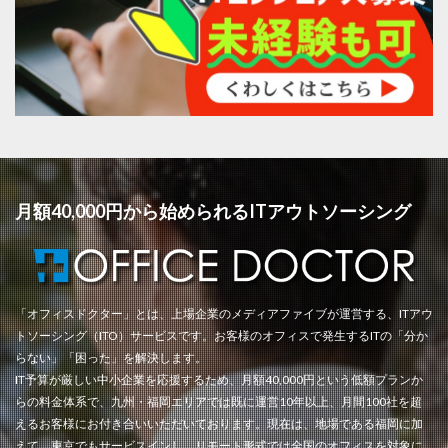
月額40,000円から始められるITアウトソーシング
「オフィスドクター」とは、上場企業のメディアファイブが運営する、ITアウ
トソーシング（ITO）サービスです。お客様のオフィスで発生するITの「分か
らない」「困った」を解決します。
IT予算が厳しい中小企業を応援するため、月額40,000円という低額プランか
らの料金体系で、九州・福岡エリアでは既に運営10年以上、月間100社を超
えるお客様にお付き合いいただいております。現在は、地場である福岡に加
えて、東京でもサービスインし、リモート形式では全国のオフィスを対象に