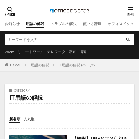
お知らせ
用語の解説
トラブルの解決
使い方講座
オフィスドクター
Zoom
リモートワーク
テレワーク
東京
福岡
HOME
用語の解説
IT用語の解説 (ページ2)
CATEGORY
IT用語の解説
新着順
人気順
【解説】DNSとは？仕組み