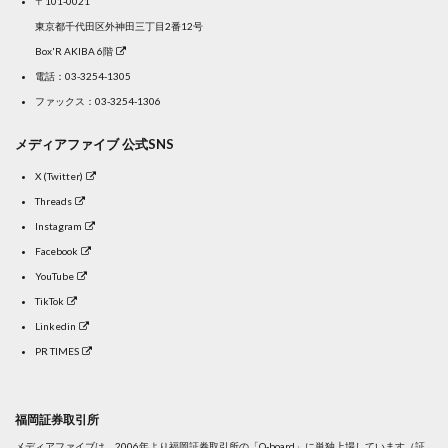
〒101-0021
東京都千代田区外神田三丁目2番12号
Box'R AKIBA 6階
電話：
03-3254-1305
ファックス：03-3254-1306
メディアファイブ 公式SNS
X (Twitter)
Threads
Instagram
Facebook
YouTube
TikTok
Linkedin
PR TIMES
福岡証券取引所
メディアファイブは、2006年より福岡証券取引所の「Q-board」に単独上場しています（証