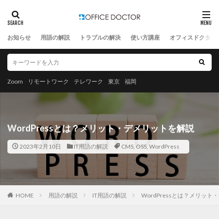
お知らせ
用語の解説
トラブルの解決
使い方講座
オフィスドクター
Zoom
リモートワーク
テレワーク
東京
福岡
WordPressとは？メリット・デメリットを解説
2023年2月10日
IT用語の解説
CMS
,
OSS
,
WordPress
HOME
用語の解説
IT用語の解説
WordPressとは？メリッ