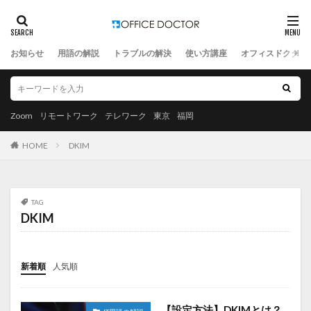
お知らせ
用語の解説
トラブルの解決
使い方講座
オフィスドクター
Zoom
リモートワーク
テレワーク
東京
福岡
HOME
DKIM
TAG
DKIM
新着順
人気順
【設定方法】DKIMとは？