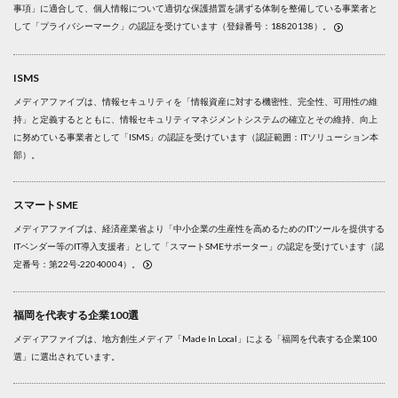
事項」に適合して、個人情報について適切な保護措置を講ずる体制を整備している事業者と
して「プライバシーマーク」の認証を受けています（登録番号：18820138）。
ISMS
メディアファイブは、情報セキュリティを「情報資産に対する機密性、完全性、可用性の維
持」と定義するとともに、情報セキュリティマネジメントシステムの確立とその維持、向上
に努めている事業者として「ISMS」の認証を受けています（認証範囲：ITソリューション本
部）。
スマートSME
メディアファイブは、経済産業省より「中小企業の生産性を高めるためのITツールを提供する
ITベンダー等のIT導入支援者」として「スマートSMEサポーター」の認定を受けています（認
定番号：第22号-22040004）。
福岡を代表する企業100選
メディアファイブは、地方創生メディア「Made In Local」による「福岡を代表する企業100
選」に選出されています。