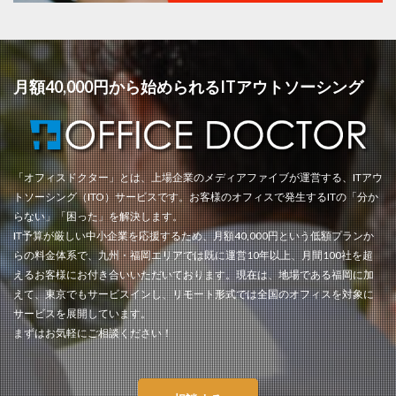
月額40,000円から始められるITアウトソーシング
「オフィスドクター」とは、上場企業のメディアファイブが運営する、ITアウ
トソーシング（ITO）サービスです。お客様のオフィスで発生するITの「分か
らない」「困った」を解決します。
IT予算が厳しい中小企業を応援するため、月額40,000円という低額プランか
らの料金体系で、九州・福岡エリアでは既に運営10年以上、月間100社を超
えるお客様にお付き合いいただいております。現在は、地場である福岡に加
えて、東京でもサービスインし、リモート形式では全国のオフィスを対象に
サービスを展開しています。
まずはお気軽にご相談ください！