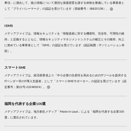
事項」に適合して、個人情報について適切な保護措置を講ずる体制を整備している事業者と
して「プライバシーマーク」の認証を受けています（登録番号：18820138）。
ISMS
メディアファイブは、情報セキュリティを「情報資産に対する機密性、完全性、可用性の維
持」と定義するとともに、情報セキュリティマネジメントシステムの確立とその維持、向上
に努めている事業者として「ISMS」の認証を受けています（認証範囲：ITソリューション本
部）。
スマートSME
メディアファイブは、経済産業省より「中小企業の生産性を高めるためのITツールを提供する
ITベンダー等のIT導入支援者」として「スマートSMEサポーター」の認定を受けています（認
定番号：第22号-22040004）。
福岡を代表する企業100選
メディアファイブは、地方創生メディア「Made In Local」による「福岡を代表する企業100
選」に選出されています。