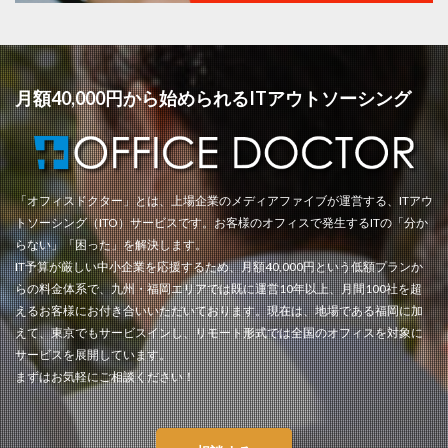
月額40,000円から始められるITアウトソーシング
「オフィスドクター」とは、上場企業のメディアファイブが運営する、ITアウ
トソーシング（ITO）サービスです。お客様のオフィスで発生するITの「分か
らない」「困った」を解決します。
IT予算が厳しい中小企業を応援するため、月額40,000円という低額プランか
らの料金体系で、九州・福岡エリアでは既に運営10年以上、月間100社を超
えるお客様にお付き合いいただいております。現在は、地場である福岡に加
えて、東京でもサービスインし、リモート形式では全国のオフィスを対象に
サービスを展開しています。
まずはお気軽にご相談ください！