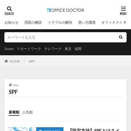
お知らせ
用語の解説
トラブルの解決
使い方講座
オフィスドクター
Zoom
リモートワーク
テレワーク
東京
福岡
HOME
SPF
TAG
SPF
新着順
人気順
【設定方法】SPFとは？メ