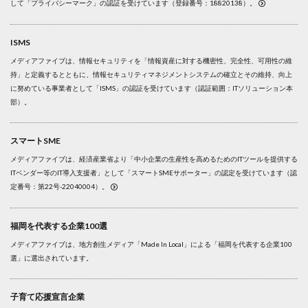
して「プライバシーマーク」の認証を受けています（登録番号：18820138）。
ISMS
メディアファイブは、情報セキュリティを「情報資産に対する機密性、完全性、可用性の維
持」と定義するとともに、情報セキュリティマネジメントシステムの確立とその維持、向上
に努めている事業者として「ISMS」の認証を受けています（認証範囲：ITソリューション本
部）。
スマートSME
メディアファイブは、経済産業省より「中小企業の生産性を高めるためのITツールを提供する
ITベンダー等のIT導入支援者」として「スマートSMEサポーター」の認定を受けています（認
定番号：第22号-22040004）。
福岡を代表する企業100選
メディアファイブは、地方創生メディア「Made In Local」による「福岡を代表する企業100
選」に選出されています。
子育て応援宣言企業