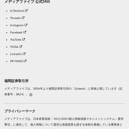
メディアファイブ 公式SNS
X (Twitter)
Threads
Instagram
Facebook
YouTube
TikTok
Linkedin
PR TIMES
福岡証券取引所
メディアファイブは、2006年より福岡証券取引所の「Q-board」に単独上場しています（証
券番号：3824）。
プライバシーマーク
メディアファイブは、日本産業規格「JIS Q 15001個人情報保護マネジメントシステム－要求
事項」に適合して、個人情報について適切な保護措置を講ずる体制を整備している事業者と