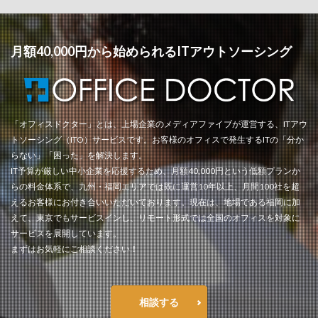
月額40,000円から始められるITアウトソーシング
「オフィスドクター」とは、上場企業のメディアファイブが運営する、ITアウ
トソーシング（ITO）サービスです。お客様のオフィスで発生するITの「分か
らない」「困った」を解決します。
IT予算が厳しい中小企業を応援するため、月額40,000円という低額プランか
らの料金体系で、九州・福岡エリアでは既に運営10年以上、月間100社を超
えるお客様にお付き合いいただいております。現在は、地場である福岡に加
えて、東京でもサービスインし、リモート形式では全国のオフィスを対象に
サービスを展開しています。
まずはお気軽にご相談ください！
相談する