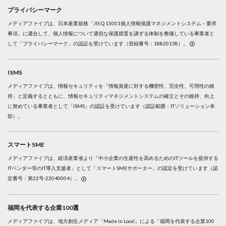
プライバシーマーク
メディアファイブは、日本産業規格「JIS Q 15001個人情報保護マネジメントシステム－要求
事項」に適合して、個人情報について適切な保護措置を講ずる体制を整備している事業者と
して「プライバシーマーク」の認証を受けています（登録番号：18820138）。
ISMS
メディアファイブは、情報セキュリティを「情報資産に対する機密性、完全性、可用性の維
持」と定義するとともに、情報セキュリティマネジメントシステムの確立とその維持、向上
に努めている事業者として「ISMS」の認証を受けています（認証範囲：ITソリューション本
部）。
スマートSME
メディアファイブは、経済産業省より「中小企業の生産性を高めるためのITツールを提供する
ITベンダー等のIT導入支援者」として「スマートSMEサポーター」の認定を受けています（認
定番号：第22号-22040004）。
福岡を代表する企業100選
メディアファイブは、地方創生メディア「Made In Local」による「福岡を代表する企業100