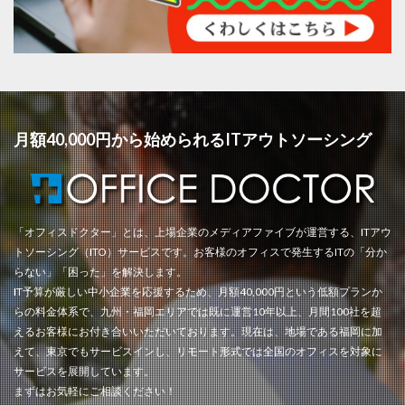
月額40,000円から始められるITアウトソーシング
「オフィスドクター」とは、上場企業のメディアファイブが運営する、ITアウ
トソーシング（ITO）サービスです。お客様のオフィスで発生するITの「分か
らない」「困った」を解決します。
IT予算が厳しい中小企業を応援するため、月額40,000円という低額プランか
らの料金体系で、九州・福岡エリアでは既に運営10年以上、月間100社を超
えるお客様にお付き合いいただいております。現在は、地場である福岡に加
えて、東京でもサービスインし、リモート形式では全国のオフィスを対象に
サービスを展開しています。
まずはお気軽にご相談ください！