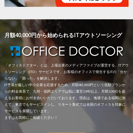
月額40,000円から始められるITアウトソーシング
「オフィスドクター」とは、上場企業のメディアファイブが運営する、ITアウ
トソーシング（ITO）サービスです。お客様のオフィスで発生するITの「分か
らない」「困った」を解決します。
IT予算が厳しい中小企業を応援するため、月額40,000円という低額プランか
らの料金体系で、九州・福岡エリアでは既に運営10年以上、月間100社を超
えるお客様にお付き合いいただいております。現在は、地場である福岡に加
えて、東京でもサービスインし、リモート形式では全国のオフィスを対象に
サービスを展開しています。
まずはお気軽にご相談ください！