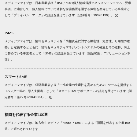
メディアファイブは、日本産業規格「JIS Q 15001個人情報保護マネジメントシステム－要求
事項」に適合して、個人情報について適切な保護措置を講ずる体制を整備している事業者と
して「プライバシーマーク」の認証を受けています（登録番号：18820138）。
ISMS
メディアファイブは、情報セキュリティを「情報資産に対する機密性、完全性、可用性の維
持」と定義するとともに、情報セキュリティマネジメントシステムの確立とその維持、向上
に努めている事業者として「ISMS」の認証を受けています（認証範囲：ITソリューション本
部）。
スマートSME
メディアファイブは、経済産業省より「中小企業の生産性を高めるためのITツールを提供する
ITベンダー等のIT導入支援者」として「スマートSMEサポーター」の認定を受けています（認
定番号：第22号-22040004）。
福岡を代表する企業100選
メディアファイブは、地方創生メディア「Made In Local」による「福岡を代表する企業100
選」に選出されています。