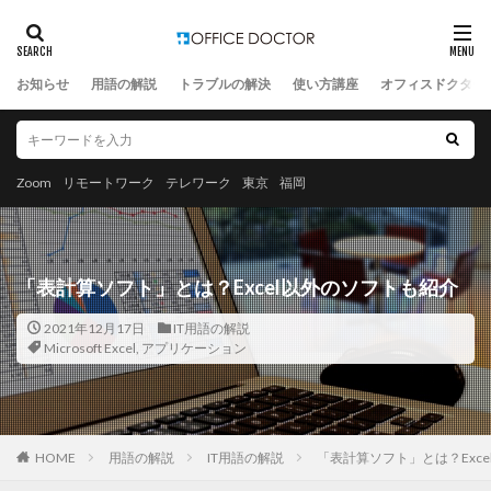
お知らせ
用語の解説
トラブルの解決
使い方講座
オフィスドクター
Zoom
リモートワーク
テレワーク
東京
福岡
「表計算ソフト」とは？Excel以外のソフトも紹介
2021年12月17日
IT用語の解説
Microsoft Excel
,
アプリケーション
HOME
用語の解説
IT用語の解説
「表計算ソフト」とは？Exc