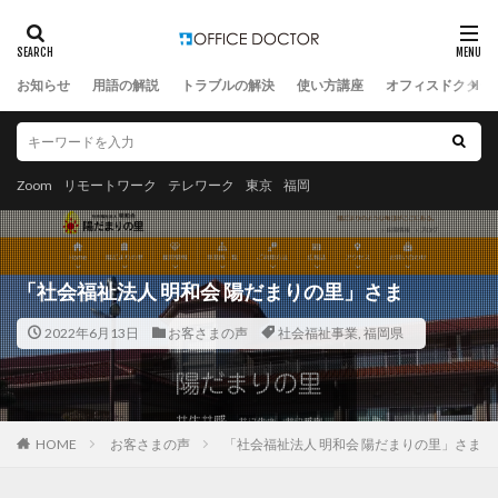
お知らせ
用語の解説
トラブルの解決
使い方講座
オフィスドクター
Zoom
リモートワーク
テレワーク
東京
福岡
「社会福祉法人 明和会 陽だまりの里」さま
2022年6月13日
お客さまの声
社会福祉事業
,
福岡県
HOME
お客さまの声
「社会福祉法人 明和会 陽だまりの里」さま