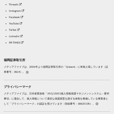
Threads
Instagram
Facebook
YouTube
TikTok
Linkedin
PR TIMES
福岡証券取引所
メディアファイブは、2006年より福岡証券取引所の「Q-board」に単独上場しています（証
券番号：3824）。
プライバシーマーク
メディアファイブは、日本産業規格「JIS Q 15001個人情報保護マネジメントシステム－要求
事項」に適合して、個人情報について適切な保護措置を講ずる体制を整備している事業者と
して「プライバシーマーク」の認証を受けています（登録番号：18820138）。