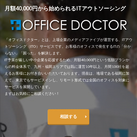
月額40,000円から始められるITアウトソーシング
「オフィスドクター」とは、上場企業のメディアファイブが運営する、ITアウ
トソーシング（ITO）サービスです。お客様のオフィスで発生するITの「分か
らない」「困った」を解決します。
IT予算が厳しい中小企業を応援するため、月額40,000円という低額プランか
らの料金体系で、九州・福岡エリアでは既に運営10年以上、月間100社を超
えるお客様にお付き合いいただいております。現在は、地場である福岡に加
えて、東京でもサービスインし、リモート形式では全国のオフィスを対象に
サービスを展開しています。
まずはお気軽にご相談ください！
相談する