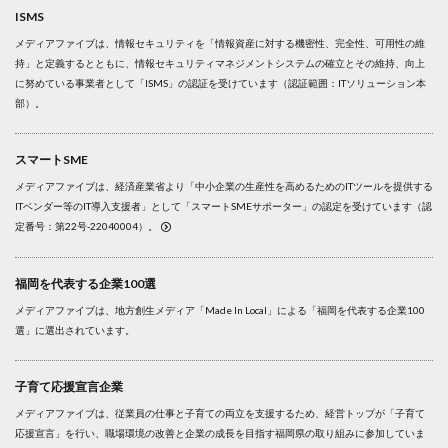
ISMS
メディアファイブは、情報セキュリティを「情報資産に対する機密性、完全性、可用性の維
持」と定義するとともに、情報セキュリティマネジメントシステムの確立とその維持、向上
に努めている事業者として「ISMS」の認証を受けています（認証範囲：ITソリューション本
部）。
スマートSME
メディアファイブは、経済産業省より「中小企業の生産性を高めるためのITツールを提供する
ITベンダー等のIT導入支援者」として「スマートSMEサポーター」の認定を受けています（認
定番号：第22号-22040004）。
福岡を代表する企業100選
メディアファイブは、地方創生メディア「Made In Local」による「福岡を代表する企業100
選」に選出されています。
子育て応援宣言企業
メディアファイブは、従業員の仕事と子育ての両立を支援するため、経営トップが「子育て
応援宣言」を行い、職場環境の改善と企業の成長を目指す福岡県の取り組みに参加していま