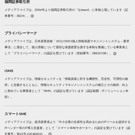
福岡証券取引所
メディアファイブは、2006年より福岡証券取引所の「Q-board」に単独上場しています（証
券番号：3824）。
プライバシーマーク
メディアファイブは、日本産業規格「JIS Q 15001個人情報保護マネジメントシステム－要求
事項」に適合して、個人情報について適切な保護措置を講ずる体制を整備している事業者と
して「プライバシーマーク」の認証を受けています（登録番号：18820138）。
ISMS
メディアファイブは、情報セキュリティを「情報資産に対する機密性、完全性、可用性の維
持」と定義するとともに、情報セキュリティマネジメントシステムの確立とその維持、向上
に努めている事業者として「ISMS」の認証を受けています（認証範囲：ITソリューション本
部）。
スマートSME
メディアファイブは、経済産業省より「中小企業の生産性を高めるためのITツールを提供する
ITベンダー等のIT導入支援者」として「スマートSMEサポーター」の認定を受けています（認
定番号：第22号-22040004）。