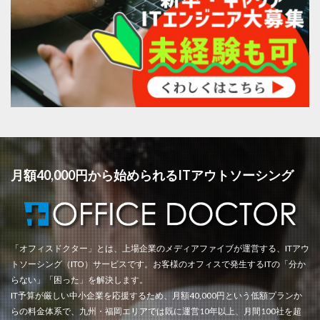
月額40,000円から始められるITアウトソーシング
「オフィスドクター」とは、上場企業のメディアファイブが運営する、ITアウ
トソーシング（ITO）サービスです。お客様のオフィスで発生するITの「分か
らない」「困った」を解決します。
IT予算が厳しい中小企業を応援するため、月額40,000円という低額プランか
らの料金体系で、九州・福岡エリアでは既に運営10年以上、月間100社を超