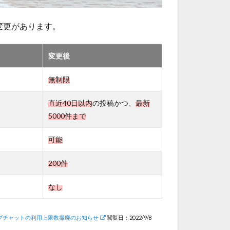
様変更があります。
変更後
無制限
直近40日以内
の投稿かつ、
最新
5000件まで
可能
200件
なし
 グループチャットの利用上限数撤廃のお知らせ
閲覧日：2022/9/8