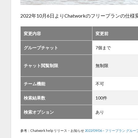
2022年10月6日よりChatworkのフリープランの仕
変更内容
変更前
グループチャット
7個まで
チャット閲覧制限
無制限
チーム機能
不可
検索結果数
100件
検索オプション
あり
参考：Chatwork help リリース・お知らせ
2022/09/06 – フリープラン