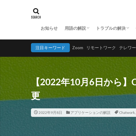
お知らせ
用語の解説
トラブルの解決
ビジネス用語の解説
IT用語の解説
アプリケーションの解説
ハードウェアに関
ソフトウェアに関
ネットワークに関
セキュリティに関
注目キーワード
Zoom
リモートワーク
テレワー
【2022年10月6日から】
更
2022年9月8日
アプリケーションの解説
Chatwork