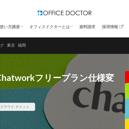
使い方講座
オフィスドクターとは
資料請求
採用情報
するトラブル解決
するトラブル解決
するトラブル解決
するトラブル解決
Windows講座
エクセル講座
ワード講座
お客さまの声
運営企業
よくあるお問い合わせ
ク
東京
福岡
Chatworkフリープラン仕様変
,
クラウド
,
チャット