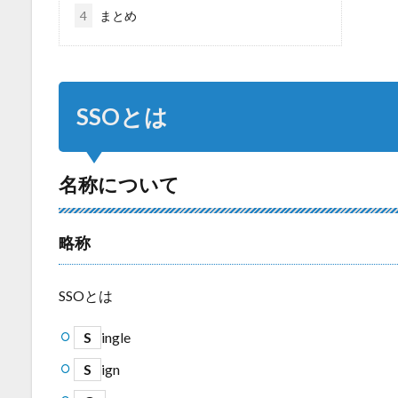
4
まとめ
SSOとは
名称について
略称
SSOとは
S
ingle
S
ign