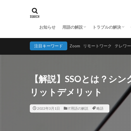
お知らせ
用語の解説
トラブルの解決
ビジネス用語の解説
IT用語の解説
アプリケーションの解説
ハードウェアに関
ソフトウェアに関
ネットワークに関
セキュリティに関
注目キーワード
Zoom
リモートワーク
テレワー
【解説】SSOとは？シ
リットデメリット
2022年3月1日
IT用語の解説
略語