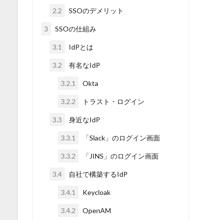
2.2
SSOのデメリット
3
SSOの仕組み
3.1
IdPとは
3.2
有名なIdP
3.2.1
Okta
3.2.2
トラスト・ログイン
3.3
身近なIdP
3.3.1
「Slack」のログイン画面
3.3.2
「JINS」のログイン画面
3.4
自社で構築するIdP
3.4.1
Keycloak
3.4.2
OpenAM