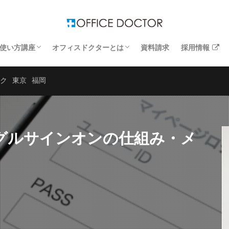
使い方講座
オフィスドクターとは
資料請求
採用情報
するトラブル解決
するトラブル解決
するトラブル解決
するトラブル解決
Windows講座
エクセル講座
ワード講座
お客さまの声
運営企業
よくあるお問い合わせ
ク
東京
福岡
ングルサインオンの仕組み・メ