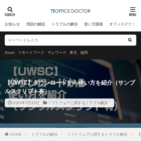
お知らせ
用語の解説
トラブルの解決
使い方講座
オフィスドクター
Zoom
リモートワーク
テレワーク
東京
福岡
【UWSC】ダウンロードから使い方を紹介（サンプ
ルスクリプト有）
2025年7月25日
ソフトウェアに関するトラブル解決
HOME
トラブルの解決
ソフトウェアに関するトラブル解決
【