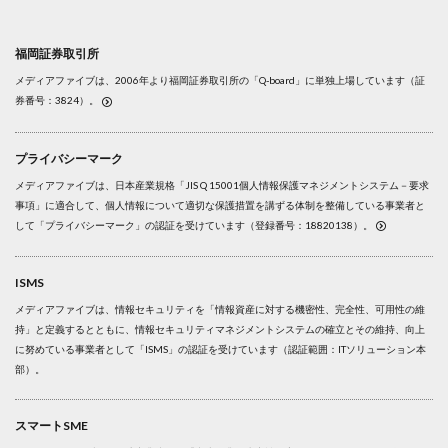
福岡証券取引所
メディアファイブは、2006年より福岡証券取引所の「Q-board」に単独上場しています（証
券番号：3824）。
プライバシーマーク
メディアファイブは、日本産業規格「JIS Q 15001個人情報保護マネジメントシステム－要求
事項」に適合して、個人情報について適切な保護措置を講ずる体制を整備している事業者と
して「プライバシーマーク」の認証を受けています（登録番号：18820138）。
ISMS
メディアファイブは、情報セキュリティを「情報資産に対する機密性、完全性、可用性の維
持」と定義するとともに、情報セキュリティマネジメントシステムの確立とその維持、向上
に努めている事業者として「ISMS」の認証を受けています（認証範囲：ITソリューション本
部）。
スマートSME