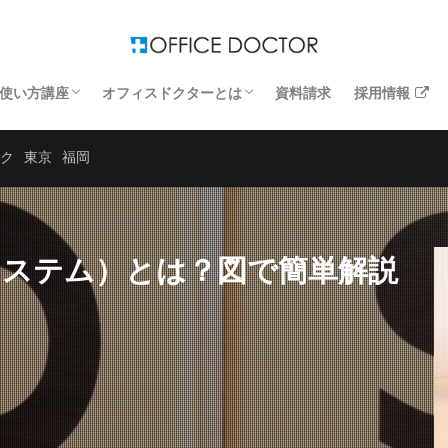
使い方講座
オフィスドクターとは
資料請求
採用情報
するトラブル解決
するトラブル解決
するトラブル解決
するトラブル解決
Windows講座
エクセル講座
ワード講座
お客さまの声
運営企業
よくあるお問い合わせ
ク
東京
福岡
システム）とは？図で簡単解説