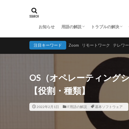
お知らせ
用語の解説
トラブルの解決
ビジネス用語の解説
IT用語の解説
アプリケーションの解説
ハードウェアに関
ソフトウェアに関
ネットワークに関
セキュリティに関
注目キーワード
Zoom
リモートワーク
テレワー
OS（オペレーティング
【役割・種類】
2022年2月1日
IT用語の解説
基本ソフトウェア