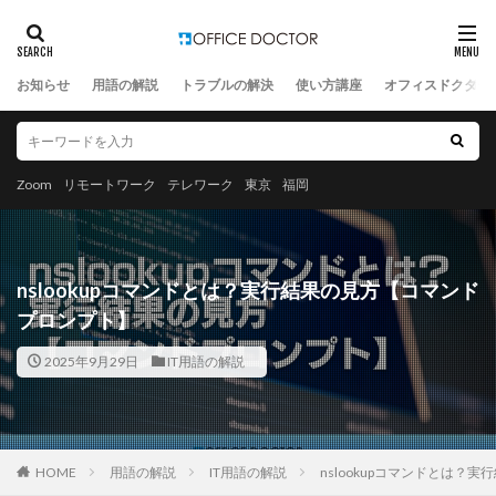
お知らせ
用語の解説
トラブルの解決
使い方講座
オフィスドクター
Zoom
リモートワーク
テレワーク
東京
福岡
nslookupコマンドとは？実行結果の見方【コマンド
プロンプト】
2025年9月29日
IT用語の解説
HOME
用語の解説
IT用語の解説
nslookupコマンドとは？