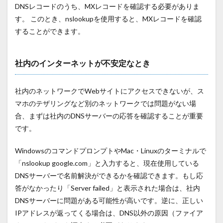
DNSレコードのうち、MXレコードを確認する必要がありま
す。 このとき、nslookupを使用すると、MXレコードを確認
することができます。
社内のインターネットが不安定なとき
社内のネットワークで
Web
サイトにアクセスできないが、ス
マホのテザリングなど別のネットワークでは問題がない場
合、まずは社内の
DNS
サーバーの応答を確認することが重要
です。
Windowsのコマンドプロンプトや
Mac
・
Linux
のターミナルで
「
nslookup google.com
」と入力すると、現在使用している
DNS
サーバーで名前解決ができるかを確認できます。もし応
答がなかったり「
Server failed
」と表示された場合は、社内
DNS
サーバーに問題がある可能性が高いです。逆に、正しい
IP
アドレスが返ってくる場合は、
DNS
以外の原因（ファイア