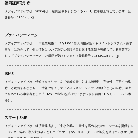
福岡証券取引所
メディアファイブは、2006年より福岡証券取引所の「Q-board」に単独上場しています（証
券番号：3824）。
プライバシーマーク
メディアファイブは、日本産業規格「JIS Q 15001個人情報保護マネジメントシステム－要求
事項」に適合して、個人情報について適切な保護措置を講ずる体制を整備している事業者と
して「プライバシーマーク」の認証を受けています（登録番号：18820138）。
ISMS
メディアファイブは、情報セキュリティを「情報資産に対する機密性、完全性、可用性の維
持」と定義するとともに、情報セキュリティマネジメントシステムの確立とその維持、向上
に努めている事業者として「ISMS」の認証を受けています（認証範囲：ITソリューション本
部）。
スマートSME
メディアファイブは、経済産業省より「中小企業の生産性を高めるためのITツールを提供する
ITベンダー等のIT導入支援者」として「スマートSMEサポーター」の認定を受けています（認
定番号：第22号-22040004）。