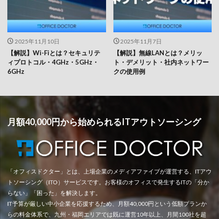
2025年11月10日
2025年11月7日
【解説】Wi-Fiとは？セキュリテ
【解説】無線LANとは？メリッ
ィプロトコル・4GHz・5GHz・
ト・デメリット・社内ネットワー
6GHz
クの使用例
月額40,000円から始められるITアウトソーシング
「オフィスドクター」とは、上場企業のメディアファイブが運営する、ITアウ
トソーシング（ITO）サービスです。お客様のオフィスで発生するITの「分か
らない」「困った」を解決します。
IT予算が厳しい中小企業を応援するため、月額40,000円という低額プランか
らの料金体系で、九州・福岡エリアでは既に運営10年以上、月間100社を超