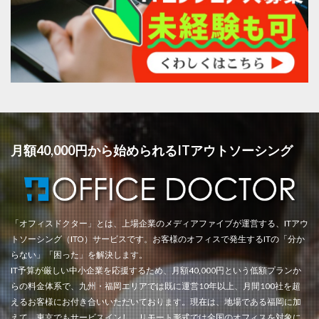
月額40,000円から始められるITアウトソーシング
「オフィスドクター」とは、上場企業のメディアファイブが運営する、ITアウ
トソーシング（ITO）サービスです。お客様のオフィスで発生するITの「分か
らない」「困った」を解決します。
IT予算が厳しい中小企業を応援するため、月額40,000円という低額プランか
らの料金体系で、九州・福岡エリアでは既に運営10年以上、月間100社を超
えるお客様にお付き合いいただいております。現在は、地場である福岡に加
えて、東京でもサービスインし、リモート形式では全国のオフィスを対象に