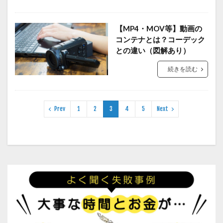
【MP4・MOV等】動画の
コンテナとは？コーデック
との違い（図解あり）
続きを読む
Prev
1
2
3
4
5
Next