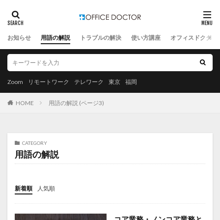
お知らせ
用語の解説
トラブルの解決
使い方講座
オフィスドクター
Zoom
リモートワーク
テレワーク
東京
福岡
HOME
用語の解説 (ページ3)
CATEGORY
用語の解説
新着順
人気順
コア業務・ノンコア業務と