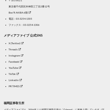
〒101-0021
東京都千代田区外神田三丁目2番12号
Box'R AKIBA 6階
電話：
03-3254-1305
ファックス：03-3254-1306
メディアファイブ 公式SNS
X (Twitter)
Threads
Instagram
Facebook
YouTube
TikTok
Linkedin
PR TIMES
福岡証券取引所
メディアファイブは、2006年より福岡証券取引所の「Q-board」に単独上場しています（証