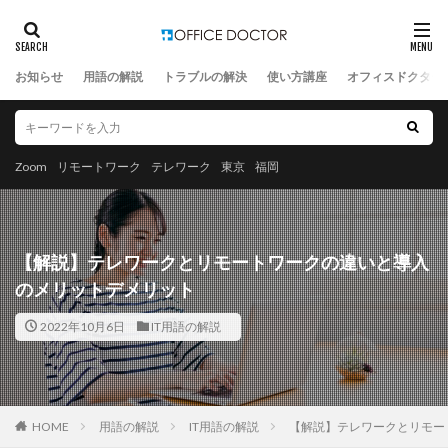
お知らせ
用語の解説
トラブルの解決
使い方講座
オフィスドクター
Zoom
リモートワーク
テレワーク
東京
福岡
【解説】テレワークとリモートワークの違いと導入
のメリットデメリット
2022年10月6日
IT用語の解説
HOME
用語の解説
IT用語の解説
【解説】テレワークとリモー